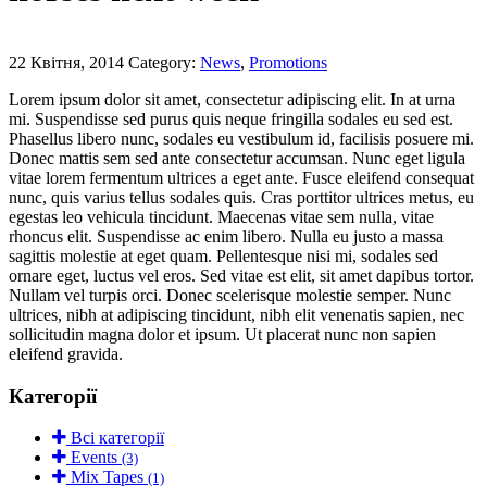
22 Квітня, 2014
Category:
News
,
Promotions
Lorem ipsum dolor sit amet, consectetur adipiscing elit. In at urna
mi. Suspendisse sed purus quis neque fringilla sodales eu sed est.
Phasellus libero nunc, sodales eu vestibulum id, facilisis posuere mi.
Donec mattis sem sed ante consectetur accumsan. Nunc eget ligula
vitae lorem fermentum ultrices a eget ante. Fusce eleifend consequat
nunc, quis varius tellus sodales quis. Cras porttitor ultrices metus, eu
egestas leo vehicula tincidunt. Maecenas vitae sem nulla, vitae
rhoncus elit. Suspendisse ac enim libero. Nulla eu justo a massa
sagittis molestie at eget quam. Pellentesque nisi mi, sodales sed
ornare eget, luctus vel eros. Sed vitae est elit, sit amet dapibus tortor.
Nullam vel turpis orci. Donec scelerisque molestie semper. Nunc
ultrices, nibh at adipiscing tincidunt, nibh elit venenatis sapien, nec
sollicitudin magna dolor et ipsum. Ut placerat nunc non sapien
eleifend gravida.
Категорії
Всі категорії
Events
(3)
Mix Tapes
(1)